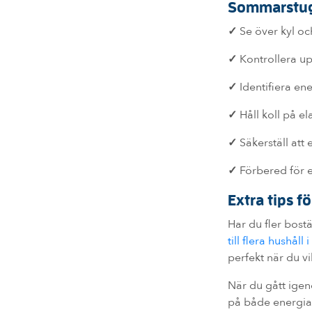
Sommarstug
✓
Se över kyl och
✓
Kontrollera up
✓
Identifiera en
✓
Håll koll på e
✓
Säkerställ att 
✓
Förbered för e
Extra tips 
Har du fler bost
till flera hushåll
perfekt när du v
När du gått igen
på både energia