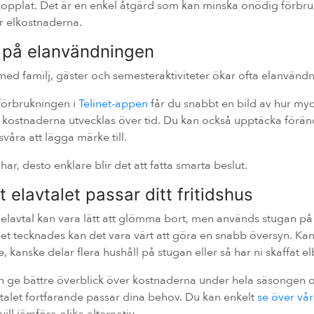
kopplat. Det är en enkel åtgärd som kan minska onödig förbru
r elkostnaderna.
ll på elanvändningen
 med familj, gäster och semesteraktiviteter ökar ofta elanvänd
förbrukningen i
Telinet-appen
får du snabbt en bild av hur my
 kostnaderna utvecklas över tid. Du kan också upptäcka förä
våra att lägga märke till.
 har, desto enklare blir det att fatta smarta beslut.
att elavtalet passar ditt fritidshus
avtal kan vara lätt att glömma bort, men används stugan på e
let tecknades kan det vara värt att göra en snabb översyn. Kans
e, kanske delar flera hushåll på stugan eller så har ni skaffat elb
n ge bättre överblick över kostnaderna under hela säsongen o
avtalet fortfarande passar dina behov. Du kan enkelt
se över vår