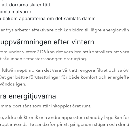
 att dörrarna sluter tätt
gamla matvaror
bakom apparaterna om det samlats damm
ller frys arbetar effektivare och kan bidra till lägre energianvä
 uppvärmningen efter vintern
 tom under vintern? Då kan det vara bra att kontrollera att vä
t ska innan semestersäsongen drar igång.
uftvärmepump kan det vara värt att rengöra filtret och se öv
Det ger bättre förutsättningar för både komfort och energieffek
nvändas igen.
era energitjuvarna
lömma bort sånt som står inkopplat året runt.
e, äldre elektronik och andra apparater i standby-läge kan fo
knappt används. Passa därför på att gå igenom stugan och dra u