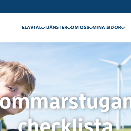
ELAVTAL
TJÄNSTER
OM OSS
MINA SIDOR
ommarstuga
checklista