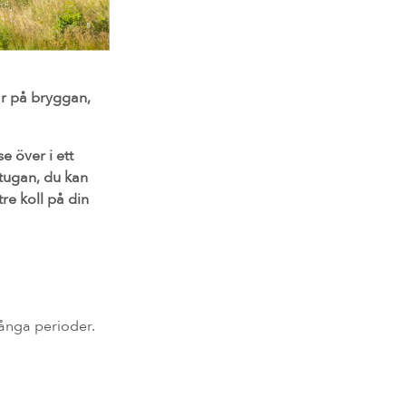
ar på bryggan,
e över i ett
stugan, du kan
re koll på din
långa perioder.