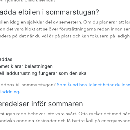
vill jämföra olika alternativ.
ladda elbilen i sommarstugan?
ilen idag en självklar del av semestern. Om du planerar att la
 det vara klokt att se över förutsättningarna redan innan se
ndera på det när du väl är på plats och kan fokusera på ledighe
laddas
met klarar belastningen
ell laddutrustning fungerar som den ska
addbox till sommarstugan?
Som kund hos Telinet hittar du lös
sladdning
.
eredelser inför sommaren
stugan redo behöver inte vara svårt. Ofta räcker det med någ
 undvika onödiga kostnader och få bättre koll på energianvän