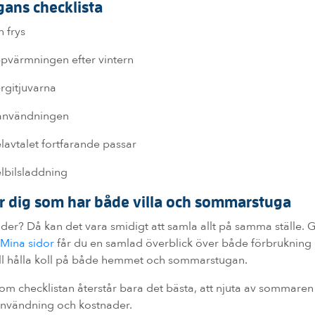
ans checklista
 frys
pvärmningen efter vintern
ergitjuvarna
lanvändningen
elavtalet fortfarande passar
lbilsladdning
för dig som har både villa och sommarstuga
äder? Då kan det vara smidigt att samla allt på samma ställe.
 i Mina sidor
får du en samlad överblick över både förbrukning 
ill hålla koll på både hemmet och sommarstugan.
om checklistan återstår bara det bästa, att njuta av sommaren
nvändning och kostnader.