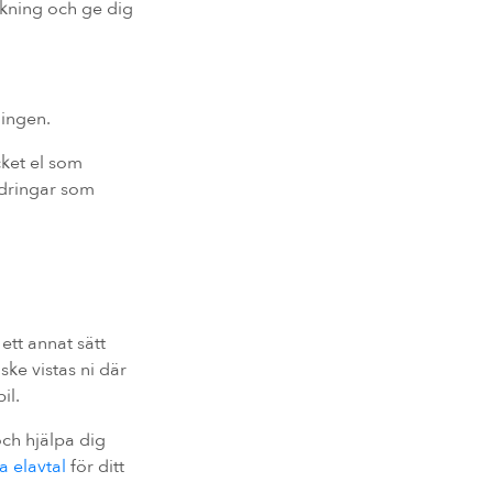
kning och ge dig
ningen.
cket el som
ndringar som
tt annat sätt
ke vistas ni där
il.
ch hjälpa dig
a elavtal
för ditt