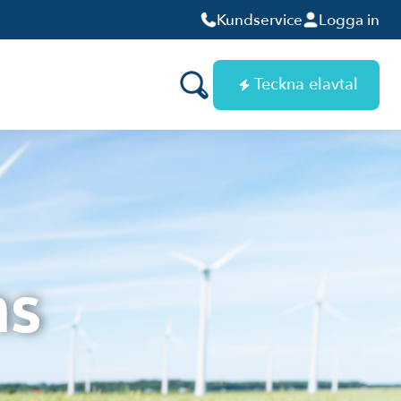
Kundservice
Logga in
Teckna elavtal
ns