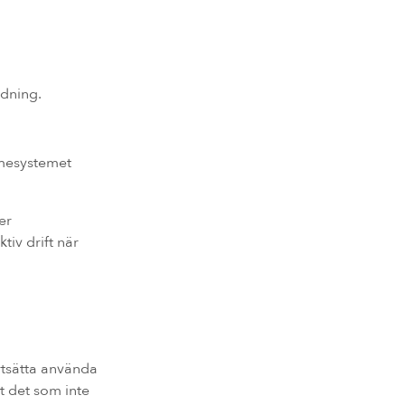
ndning.
rmesystemet
er
tiv drift när
rtsätta använda
t det som inte