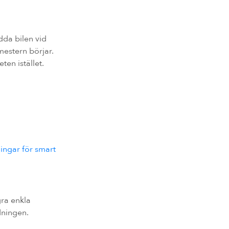
dda bilen vid
mestern börjar.
ten istället.
ningar för smart
ra enkla
dningen.