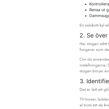
Kontrollera
Rensa ut 
Dammsuga 
En välskött kyl e
2. Se över
Har stugan stått
fungerar som de
Om du använder l
inställningarna. 
stugan börjar a
3. Identifi
Det är lätt att g
TV-boxar, laddar
el trots att de 