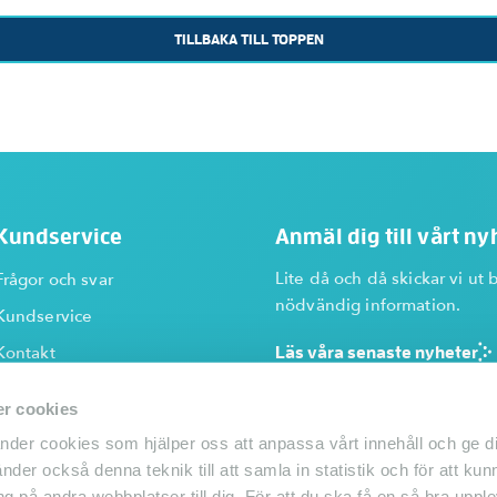
TILLBAKA TILL TOPPEN
Kundservice
Anmäl dig till vårt n
Lite då och då skickar vi ut 
Frågor och svar
nödvändig information.
Kundservice
Kontakt
Läs våra senaste nyheter
Mina sidor
r cookies
Avtalsvillkor
der cookies som hjälper oss att anpassa vårt innehåll och ge di
Cookie Policy
nder också denna teknik till att samla in statistik och för att k
g på andra webbplatser till dig. För att du ska få en så bra upp