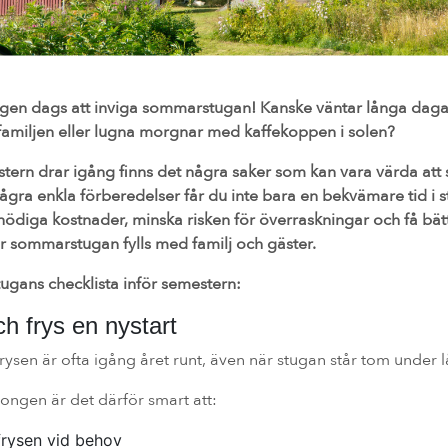
ligen dags att inviga sommarstugan! Kanske väntar långa dag
 familjen eller lugna morgnar med kaffekoppen i solen?
ern drar igång finns det några saker som kan vara värda att s
några enkla förberedelser får du inte bara en bekvämare tid i 
ödiga kostnader, minska risken för överraskningar och få bätt
 sommarstugan fylls med familj och gäster.
gans checklista inför semestern:
ch frys en nystart
rysen är ofta igång året runt, även när stugan står tom under 
ngen är det därför smart att:
frysen vid behov