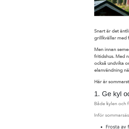
Snart är det änt
grillkvällar med
Men innan semest
fritidshus. Med 
också undvika on
elanvändning när
Här är sommarstu
1. Ge kyl o
Både kylen och f
Inför sommarsäso
Frosta av 