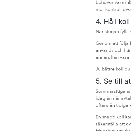
behöver vara in
mer kontroll öve
4. Håll ko
När stugan fylls
Genom att följa 
används och hur
annars kan vara s
Ju bättre koll du
5. Se till 
Sommarstugans el
idag än när avta
oftare än tidigar
En snabb koll ka
säkerställa att 