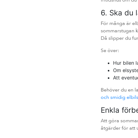
fritidshus om du 
6. Ska du 
För många är elb
sommarstugan kan
Då slipper du fu
Se över:
Hur bilen 
Om elsyste
Att eventu
Behöver du en l
och smidig elbil
Enkla förb
Att göra sommar
åtgärder för att