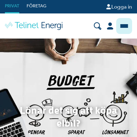
PRIVAT
FÖRETAG
Logga in
Lönar det sig att köpa
elbil?