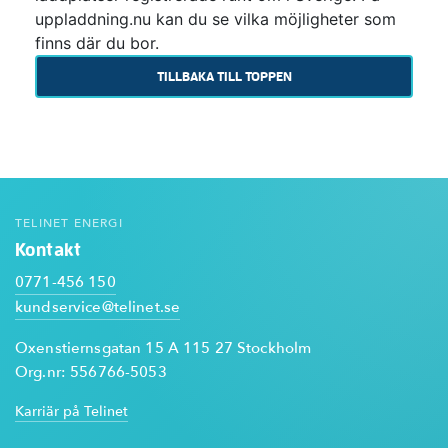
uppladdning.nu kan du se vilka möjligheter som
finns där du bor.
TILLBAKA TILL TOPPEN
TELINET ENERGI
Kontakt
0771-456 150
kundservice@telinet.se
Oxenstiernsgatan 15 A 115 27 Stockholm
Org.nr: 556766-5053
Karriär på Telinet