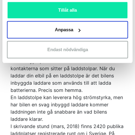
utan att bli varma och därmed utgöra en
Tillåt alla
brandfara.
Därför drar ofta inte elbilar mer än 10 ampere när
de är kopplade till vanliga vägguttag. Det ger en
Anpassa
laddeffekt på blygsamma 2,3 kW. Det innebär att
ett helt tomt elbilsbatteri på 23 kWh tar tio
timmar att ladda fullt.
Endast nödvändiga
Elbilarna kan laddas snabbare i andra
kontakttyper, som blå CEE-kontakter eller
kontakterna som sitter på laddstolpar. När du
laddar din elbil på en laddstolpe är det bilens
inbyggda laddare som används till att ladda
batterierna. Precis som hemma.
En laddstolpe kan leverera hög strömstyrka, men
har bilen en svag inbyggd laddare kommer
laddningen inte gå snabbare än vad bilens
laddare klarar.
I skrivande stund (mars, 2018) finns 2420 publika
laddplatser registrerade runt om i Sverige. På