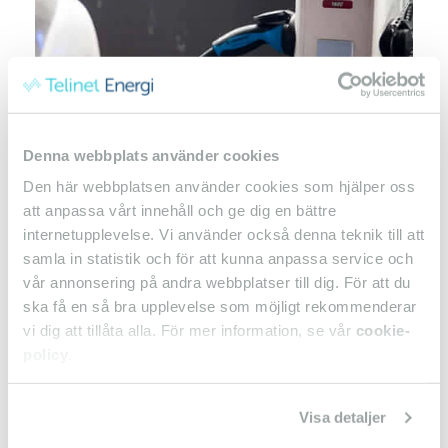
Denna webbplats använder cookies
Den här webbplatsen använder cookies som hjälper oss
att anpassa vårt innehåll och ge dig en bättre
internetupplevelse. Vi använder också denna teknik till att
Enkelt uttryckt kan man säga att laddaren i
samla in statistik och för att kunna anpassa service och
elbilen har stora likheter med batteriladdaren
vår annonsering på andra webbplatser till dig. För att du
du använder till dina sladdlösa verktyg. Men
ska få en så bra upplevelse som möjligt rekommenderar
större batterier kräver naturligtvis rejälare
vi dig att tillåta alla. För mer information, se vår
cookie-
laddare.
policy
.
Elbilar och elhybrider kan kopplas till vanliga
vägguttag. Problemet med vägguttag är de inte
levererar särskilt mycket ström – högst 16
Visa detaljer
ampere, men de flesta vägguttag tål inte ens det